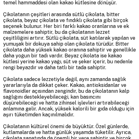
temel hammaddesi olan kakao kütlesine dönüşür.
Çikolatanın çeşitleri arasında sütlü çikolata, bitter
çikolata, beyaz çikolata ve fındıklı çikolata gibi birçok
seçenek bulunur. Her biri farklı kakao oranlarına ve ek
malzemelere sahiptir, bu da çikolatanın lezzet
çeşitliliğini artırır. Sütlü çikolata, süt katılarak yapılan ve
yumuşak bir dokuya sahip olan çikolata türüdür. Bitter
çikolata daha yüksek kakao oranına sahiptir ve genellikle
daha yoğun bir tadı vardır. Beyaz çikolata ise kakao
kütlesi yerine kakao yağı, süt ve şeker içerir, bu nedenle
rengi beyazdır ve daha tatlı bir tada sahiptir.
Çikolata sadece lezzetiyle değil, aynı zamanda sağlık
yararlarıyla da dikkat çeker. Kakao, antioksidanlar ve
flavonoidler açısından zengindir, bu da çikolatanın kalp
sağlığını destekleyebileceği, kan basıncını
düşürebileceği ve hatta zihinsel işlevleri artırabileceği
anlamına gelir. Ancak, yüksek kalorili bir gıda olduğu için
aşırı tüketimden kaçınılmalıdır.
Çikolatanın kültürel önemi de büyüktür. Özel günlerde,
kutlamalarda ve hatta günlük yaşamda tüketilir. Ayrıca,
çikolata sanatında da önemli bir yere sahiptir ve birçok