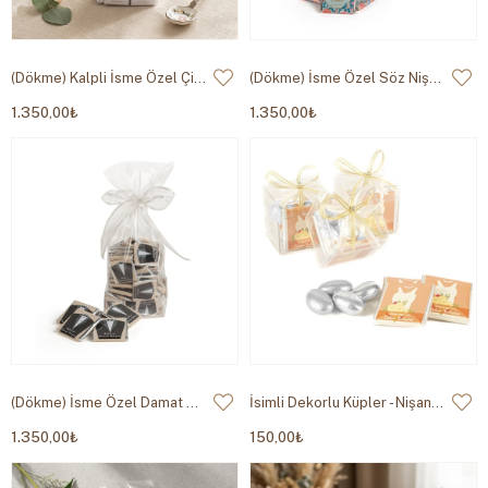
(Dökme) Kalpli İsme Özel Çikolata 500g
(Dökme) İsme Özel Söz Nişan Çikolatası
1.350,00₺
1.350,00₺
(Dökme) İsme Özel Damat Bohçası Çikolatası
İsimli Dekorlu Küpler - Nişan Çikolatası
1.350,00₺
150,00₺