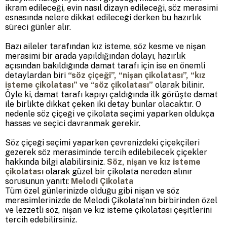
ikram edileceği, evin nasıl dizayn edileceği, söz merasimi
esnasında nelere dikkat edileceği derken bu hazırlık
süreci günler alır.
Bazı aileler tarafından kız isteme, söz kesme ve nişan
merasimi bir arada yapıldığından dolayı, hazırlık
açısından bakıldığında damat tarafı için ise en önemli
detaylardan biri
“söz çiçeği”, “nişan çikolatası”, “kız
isteme çikolatası” ve “söz çikolatası”
olarak bilinir.
Öyle ki, damat tarafı kapıyı çaldığında ilk görüşte damat
ile birlikte dikkat çeken iki detay bunlar olacaktır. O
nedenle söz çiçeği ve çikolata seçimi yaparken oldukça
hassas ve seçici davranmak gerekir.
Söz çiçeği seçimi yaparken çevrenizdeki çiçekçileri
gezerek söz merasiminde tercih edilebilecek çiçekler
hakkında bilgi alabilirsiniz.
Söz, nişan ve kız isteme
çikolatası
olarak güzel bir çikolata nereden alınır
sorusunun yanıtı:
Melodi Çikolata
Tüm özel günlerinizde olduğu gibi nişan ve söz
merasimlerinizde de Melodi Çikolata’nın birbirinden özel
ve lezzetli söz, nişan ve kız isteme çikolatası çeşitlerini
tercih edebilirsiniz.