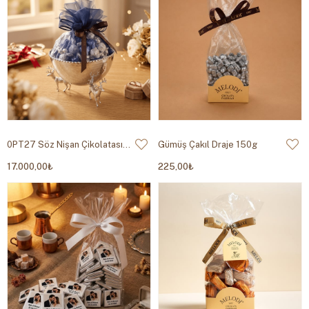
0PT27 Söz Nişan Çikolatası 2550g
Gümüş Çakıl Draje 150g
17.000,00₺
225,00₺