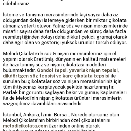
edebilirsiniz.
İsteme ve tanışma merasimlerinde kişi sayısı daha az
olduğundan dolayı istemeye giderken bir miktar çikolata
almanız yeterli oluyor. Yalnız söz ve nişan merasimlerinde
misafir sayısı daha fazla olduğundan ve süreç daha fazla
resmileştiğinden dolayı daha dikkat çekici, gramaj olarak
daha ağır olan ve gösterişi yüksek ürünler tercih ediliyor.
Melodi Çikolata’da söz & nişan merasimleriniz için el
yapımı olarak üretilmiş, dünyanın en kaliteli malzemeleri
ile hazırlanmış söz ve nişan çikolatası modelleri
bulunmaktadır.
Gondol tepsi, yuvarlak nişan tepsisi,
dikdörtgen söz tepsisi ve kare çikolata tepsisi
ile
sunulan bu çikolatalar söz ve nişan merasimleriniz için
tüm ihtiyacınızı karşılayacak şekilde hazırlanmıştır.
Parlak bir görüntü sağlayan bakır ve gümüş kaplamaları
ile de Melodi’nin nişan çikolatası ürünleri merasimlerin
vazgeçilmez ikramlıkları arasındadır.
İstanbul, Ankara, İzmir, Bursa… Nerede olursanız olun
Melodi Çikolata’nın birbirinden özel çikolatalarını
melodicikolata.com
üzerinden online olarak