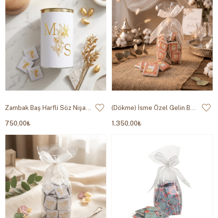
Zambak Baş Harfli Söz Nişan Çikolatası Silindir Kutu
(Dökme) İsme Özel Gelin Bohçası Çikolatası
750,00₺
1.350,00₺