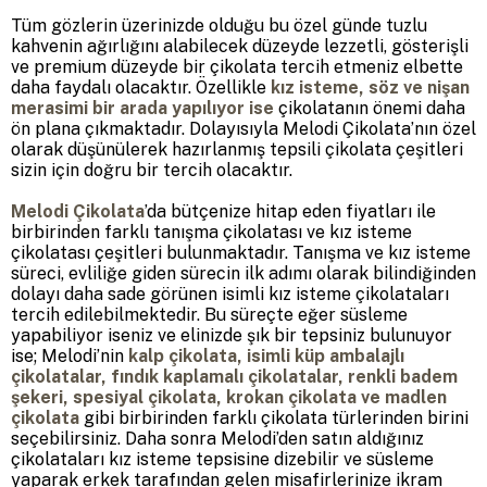
Tüm gözlerin üzerinizde olduğu bu özel günde tuzlu
kahvenin ağırlığını alabilecek düzeyde lezzetli, gösterişli
ve premium düzeyde bir çikolata tercih etmeniz elbette
daha faydalı olacaktır. Özellikle
kız isteme, söz ve nişan
merasimi bir arada yapılıyor ise
çikolatanın önemi daha
ön plana çıkmaktadır. Dolayısıyla Melodi Çikolata’nın özel
olarak düşünülerek hazırlanmış tepsili çikolata çeşitleri
sizin için doğru bir tercih olacaktır.
Melodi Çikolata
’da bütçenize hitap eden fiyatları ile
birbirinden farklı tanışma çikolatası ve kız isteme
çikolatası çeşitleri bulunmaktadır. Tanışma ve kız isteme
süreci, evliliğe giden sürecin ilk adımı olarak bilindiğinden
dolayı daha sade görünen isimli kız isteme çikolataları
tercih edilebilmektedir. Bu süreçte eğer süsleme
yapabiliyor iseniz ve elinizde şık bir tepsiniz bulunuyor
ise; Melodi’nin
kalp çikolata, isimli küp ambalajlı
çikolatalar, fındık kaplamalı çikolatalar, renkli badem
şekeri, spesiyal çikolata, krokan çikolata ve madlen
çikolata
gibi birbirinden farklı çikolata türlerinden birini
seçebilirsiniz. Daha sonra Melodi’den satın aldığınız
çikolataları kız isteme tepsisine dizebilir ve süsleme
yaparak erkek tarafından gelen misafirlerinize ikram