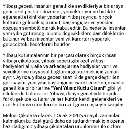
Yılbaşı gecesi, insanlar genellikle sevdikleriyle bir araya
gelir, özel partiler düzenler, yemekler yer ve birlikte
eğlenceli etkinlikler yaparlar. Yılbaşı ayrıca, birçok
kültürde gelecek için umut, başlangıçlar ve yeniden
doğuşun sembolü olarak kabul edilir. Bu nedenle, insanlar
yeni yılın getireceği olumlu değişikliklere dair dileklerde
bulunur ve bazı insanlar yeni yıl kararları yaparak
gelecekteki hedeflerini belirler.
Yılbaşı kutlamalarının bir parçası olarak birçok insan
yılbaşı çikolatası, yılbaşı sepeti gibi özel yılbaşı
hediyeleri alır, aile ve arkadaşlarına hediyeler verir ve
sevdiklerine duygusal bağlarını göstermek için zaman
ayırır. Ayrıca, yılbaşı gecesi saat 12'de gerçekleştirilen
geri sayım, yeni yılın başlangıcını işaret ederken, insanlar
genellikle birbirlerine "
Yeni Yılınız Kutlu Olsun!
" gibi iyi
dileklerde bulunurlar. Yılbaşı, dünya genelinde birçok
farklı şekilde kutlanır ve her kültür kendi gelenekleri ve
özel kutlama ritüelleri ile bu özel günü coşkuyla karşılar.
Melodi Çikolata olarak, 1 Ocak 2026'ya sayılı zamanlar
kalmışken bu özel günü daha da tatlandırmak için özenle
hazırladığımız yılbaşı çikolataları ürünlerimiz ile sizlere