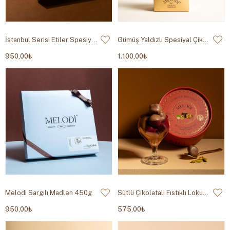
İstanbul Serisi Etiler Spesiyal Çikolata 420g
Gümüş Yaldızlı Spesiyal Çikolata 500g
950,00₺
1.100,00₺
Melodi Sargılı Madlen 450g
Sütlü Çikolatalı Fıstıklı Lokum 250g
950,00₺
575,00₺