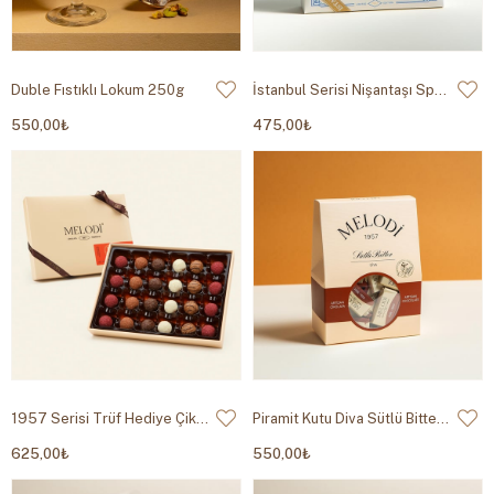
Duble Fıstıklı Lokum 250g
İstanbul Serisi Nişantaşı Spesiyal Çikolata 145g
550,00₺
475,00₺
1957 Serisi Trüf Hediye Çikolata 340g
Piramit Kutu Diva Sütlü Bitter Çikolata 400g
625,00₺
550,00₺