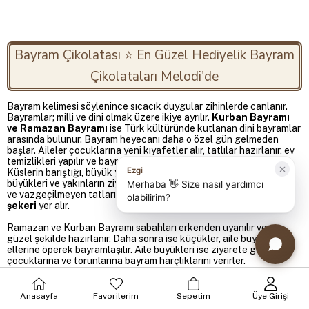
Bayram Çikolatası ⭐️ En Güzel Hediyelik Bayram
Çikolataları Melodi'de
Bayram kelimesi söylenince sıcacık duygular zihinlerde canlanır.
Bayramlar; milli ve dini olmak üzere ikiye ayrılır.
Kurban Bayramı
ve Ramazan Bayramı
ise Türk kültüründe kutlanan dini bayramlar
arasında bulunur. Bayram heyecanı daha o özel gün gelmeden
başlar. Aileler çocuklarına yeni kıyafetler alır, tatlılar hazırlanır, ev
temizlikleri yapılır ve bayram sabahı büyük bir coşkuyla beklenir.
Küslerin barıştığı, büyük yemek sofralarının kurulduğu, aile
büyükleri ve yakınların ziyaret edildiği bayramların en klasikleşmiş
ve vazgeçilmeyen tatları arasında ise
bayram çikolatası ve
şekeri
yer alır.
Ramazan ve Kurban Bayramı sabahları erkenden uyanılır ve en
güzel şekilde hazırlanır. Daha sonra ise küçükler, aile büyüklerinin
ellerine öperek bayramlaşılır. Aile büyükleri ise ziyarete gelen
çocuklarına ve torunlarına bayram harçlıklarını verirler.
Bayramlarda sadece harçlık değil ziyarete gelenlere birbirinden
lezzetli bayram çikolataları ikram edilir.
Anasayfa
Favorilerim
Sepetim
Üye Girişi
Çikolatalar kokusu ile burunlarda güzel bir koku şöleni yaratırken