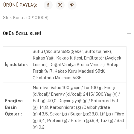
ÜRÜNÜ PAYLAŞ:
Stok Kodu
(0P101008)
ÜRÜN ÖZELLIKLERI
Sütlü Çikolata %83(Şeker, Süttozu(İnek),
Kakao Yağı, Kakao Kitlesi, Emülgatör (Ayçiçek
İçindekiler:
Lesitini), Doğal Vanilya Aroma Vericisi), Antep
Fıstık %17 ,Kakao Kuru Maddesi Sütlü
Çikolatada Minimum %35
Nutritive Value 100 g için / for 100 g : Enerji
(kj/kcal)/ Energy (kj/kcal): 2415/ 580,Yağ (g) /
Enerji ve
Fat (g): 40,0, Doymuş yağ (g) / Saturated Fat
Besin
(g): 14,8, Karbonhidrat (g) /Carbohydrate
Öğeleri:
(g):43,5, Şeker (g) / Sugar (g):38,8, Lif (g) / Fibre
(g):3,4, Protein (g) / Protein (g):9,9, Tuz (g) / Salt
(g):0,2