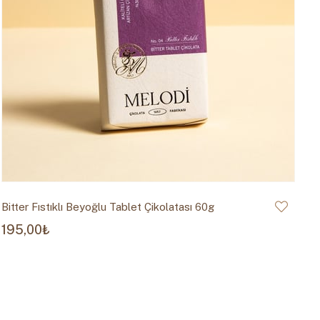
Bitter Fıstıklı Beyoğlu Tablet Çikolatası 60g
Sü
195,00₺
1