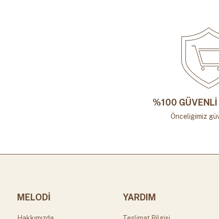
%100 GÜVENLİ 
Önceliğimiz güv
MELODİ
YARDIM
Hakkımızda
Teslimat Bilgisi