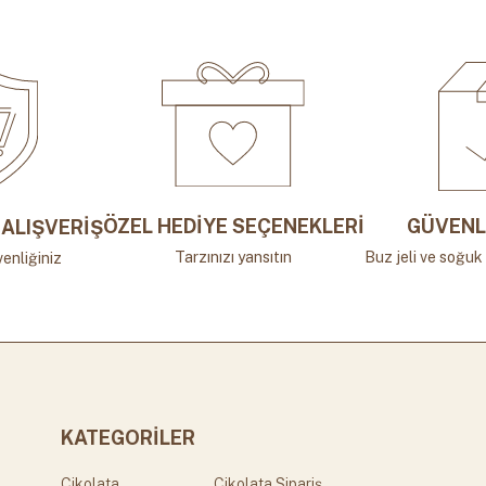
ÖZEL HEDİYE SEÇENEKLERİ
GÜVENL
ALIŞVERİŞ
Tarzınızı yansıtın
Buz jeli ve soğuk 
enliğiniz
KATEGORİLER
Çikolata
Çikolata Sipariş