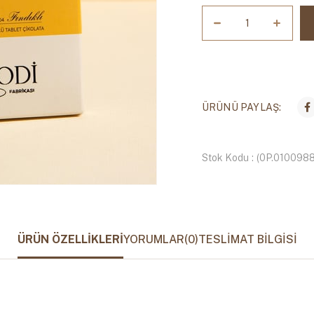
ÜRÜNÜ PAYLAŞ:
Stok Kodu
(0P.0100988
ÜRÜN ÖZELLIKLERI
YORUMLAR
(0)
TESLIMAT BILGISI