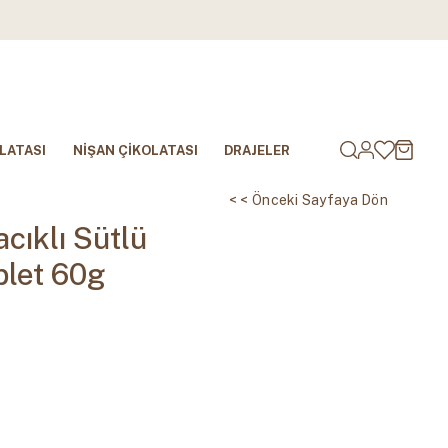
LATASI
NİŞAN ÇİKOLATASI
DRAJELER
< < Önceki Sayfaya Dön
cıklı Sütlü
blet 60g