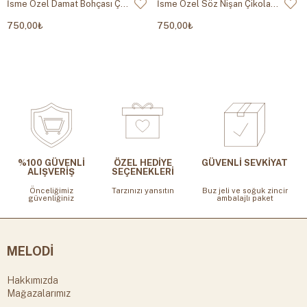
İsme Özel Damat Bohçası Çikolatası Silindir Kutu
İsme Özel Söz Nişan Çikolatası Silindir Kutu
750,00₺
750,00₺
%100 GÜVENLİ
ÖZEL HEDİYE
GÜVENLİ SEVKİYAT
ALIŞVERİŞ
SEÇENEKLERİ
Önceliğimiz
Tarzınızı yansıtın
Buz jeli ve soğuk zincir
güvenliğiniz
ambalajlı paket
MELODİ
Hakkımızda
Mağazalarımız