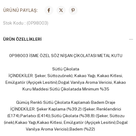
ÜRÜNÜ PAYLAŞ:
Stok Kodu
(0P98003)
ÜRÜN ÖZELLIKLERI
0P98003 İSME ÖZEL SÖZ NİŞAN ÇİKOLATASI METAL KUTU
Sütlü Çikolata
İÇİNDEKİLER: Şeker, Süttozu(inek), Kakao Yağı, Kakao Kitlesi,
Emülgatör (Ayçiçek Lesitini),Doğal Vanilya Aroma Vericisi, Kakao
Kuru Maddesi Sütlü Çikolatada Minimum %35
Gümüş Renkli Sütlü Çikolata Kaplamalı Badem Draje
İÇİNDEKİLER: Şeker Kaplama (%39,2) (Şeker, Renklendirici
(E174),Parlatıcı (E414)),Sütlü Çikolata (%38,8) (Şeker, Süttozu
(inek),Kakao Yağı,Kakao Kitlesi, Emülgatör (Ayçiçek Lesitini),Doğal
Vanilya Aroma Vericisi),Badem (%22)