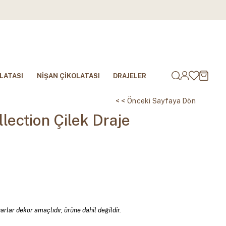
LATASI
NİŞAN ÇİKOLATASI
DRAJELER
< < Önceki Sayfaya Dön
lection Çilek Draje
rlar dekor amaçlıdır, ürüne dahil değildir.