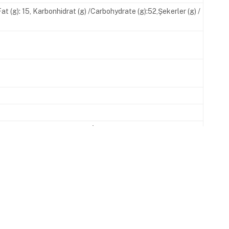
Fat (g): 15, Karbonhidrat (g) /Carbohydrate (g):52,Şekerler (g) /
620 00 07 www.melodi.com.tr İşletme Kayıt No: TR-34-K-