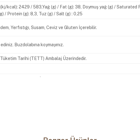
gy (kj/kcal): 2429 / 583,Yağ (g) / Fat (g): 38, Doymuş yağ (g) / Saturated 
g) / Protein (g): 8,3, Tuz (g) / Salt (g) : 0,25
adem, Yerfıstığı, Susam, Ceviz ve Gluten İçerebilir.
 ediniz. Buzdolabına koymayınız.
n Tüketim Tarihi (TETT) Ambalaj Üzerindedir.
kak No: 4 Esenyurt İstanbul Tel : +90 212 620 30 30 Faks : +90 212 