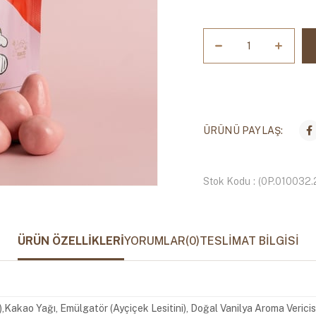
ÜRÜNÜ PAYLAŞ:
Stok Kodu
(0P.010032
ÜRÜN ÖZELLIKLERI
YORUMLAR
(0)
TESLIMAT BILGISI
,Kakao Yağı, Emülgatör (Ayçiçek Lesitini), Doğal Vanilya Aroma Vericisi