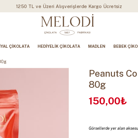
1250 TL ve Üzeri Alışverişlerde Kargo Ücretsiz
İYAL ÇİKOLATA
HEDİYELİK ÇİKOLATA
MADLEN
BEBEK ÇİKO
 80g
Peanuts Col
80g
150,00₺
Görsellerde yer alan aksesua