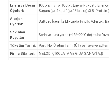
Enerji ve Besin
100 g için / for 100 g : Enerji (kj/kcal)/ Ener
Öğeleri:
Sugars (g): 44, Lif (g) / Fibre (g) :0,8, Protein (
Alerjen
Süttozu İçerir. İz Miktarda Fındık, A.Fıstık , B
Uyarısı:
Saklama
Serin ve kuru yerde (+18/+22°C’de) muhafaza
Koşulları:
Tüketim Tarihi:
Parti No, Üretim Tarihi (ÜT) ve Tavsiye Edile
Firma Bilgileri:
MELODİ ÇİKOLATA VE GIDA SANAYİ A.Ş
Zafer Mahallesi Doğan Araslı Caddesi 133 So
Adres:
000994