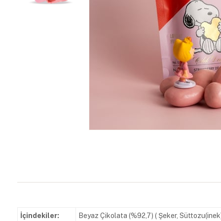
İçindekiler:
Beyaz Çikolata (%92,7) ( Şeker, Süttozu(inek)