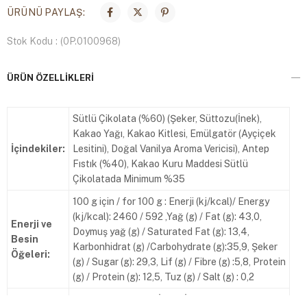
ÜRÜNÜ PAYLAŞ:
Stok Kodu
(0P.0100968)
ÜRÜN ÖZELLIKLERI
Sütlü Çikolata (%60) (Şeker, Süttozu(İnek),
Kakao Yağı, Kakao Kitlesi, Emülgatör (Ayçiçek
İçindekiler:
Lesitini), Doğal Vanilya Aroma Vericisi), Antep
Fıstık (%40), Kakao Kuru Maddesi Sütlü
Çikolatada Minimum %35
100 g için / for 100 g : Enerji (kj/kcal)/ Energy
(kj/kcal): 2460 / 592 ,Yağ (g) / Fat (g): 43,0,
Enerji ve
Doymuş yağ (g) / Saturated Fat (g): 13,4,
Besin
Karbonhidrat (g) /Carbohydrate (g):35,9, Şeker
Öğeleri:
(g) / Sugar (g): 29,3, Lif (g) / Fibre (g) :5,8, Protein
(g) / Protein (g): 12,5, Tuz (g) / Salt (g) : 0,2
Süttozu ve A.Fıstık İçerir. İz Miktarda Fındık,
Alerjen