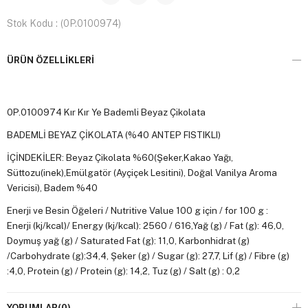
Stok Kodu
(0P.0100974)
ÜRÜN ÖZELLIKLERI
0P.0100974 Kır Kır Ye Bademli Beyaz Çikolata
BADEMLİ BEYAZ ÇİKOLATA (%40 ANTEP FISTIKLI)
İÇİNDEKİLER: Beyaz Çikolata %60(Şeker,Kakao Yağı,
Süttozu(inek),Emülgatör (Ayçiçek Lesitini), Doğal Vanilya Aroma
Vericisi), Badem %40
Enerji ve Besin Öğeleri / Nutritive Value 100 g için / for 100 g :
Enerji (kj/kcal)/ Energy (kj/kcal): 2560 / 616,Yağ (g) / Fat (g): 46,0,
Doymuş yağ (g) / Saturated Fat (g): 11,0, Karbonhidrat (g)
/Carbohydrate (g):34,4, Şeker (g) / Sugar (g): 27,7, Lif (g) / Fibre (g)
:4,0, Protein (g) / Protein (g): 14,2, Tuz (g) / Salt (g) : 0,2
Alerjen Uyarısı: Süttozu ve Badem İçerir. İz Miktarda Fındık, A.Fıstık,
YORUMLAR
(0)