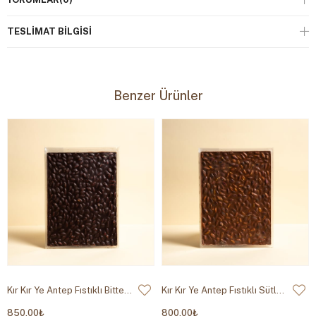
Yerfıstığı, Susam, Ceviz ve Gluten İçerebilir
TESLIMAT BILGISI
Benzer Ürünler
Kır Kır Ye Antep Fıstıklı Bitter Çikolata 300g
Kır Kır Ye Antep Fıstıklı Sütlü Çikolata 300g
850,00₺
800,00₺