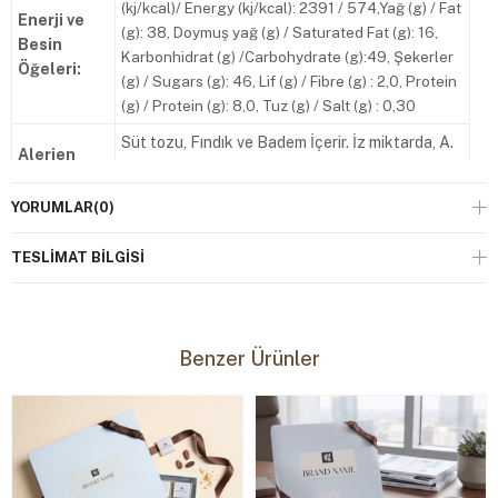
(kj/kcal)/ Energy (kj/kcal): 2391 / 574,Yağ (g) / Fat
Enerji ve
(g): 38, Doymuş yağ (g) / Saturated Fat (g): 16,
Besin
Karbonhidrat (g) /Carbohydrate (g):49, Şekerler
Öğeleri:
(g) / Sugars (g): 46, Lif (g) / Fibre (g) : 2,0, Protein
(g) / Protein (g): 8,0, Tuz (g) / Salt (g) : 0,30
Süt tozu, Fındık ve Badem İçerir. İz miktarda, A.
Alerjen
Fıstık Yer Fıstğı , Susam, Ceviz ve Gluten
Uyarısı:
İçerebilir.
YORUMLAR
(0)
Saklama
Serin ve kuru yerde (+18/+22°C’de) muhafaza
Koşulları:
ediniz. Buzdolabına koymayınız.
TESLIMAT BILGISI
Tüketim
Parti No, Üretim Tarihi (ÜT) ve Tavsiye Edilen
Tarihi:
Tüketim Tarihi (TETT) Ambalaj Üzerindedir.
Firma
Benzer Ürünler
MELODİ ÇİKOLATA VE GIDA SANAYİ A.Ş
Bilgileri:
Zafer Mahallesi Doğan Araslı caddesi 133
sokak No: 4 Esenyurt İstanbul Tel : +90 212 620
Adres:
30 30 Faks : +90 212 620 00 07
www.melodi.com.tr İşletme Kayıt No: TR-34-K-