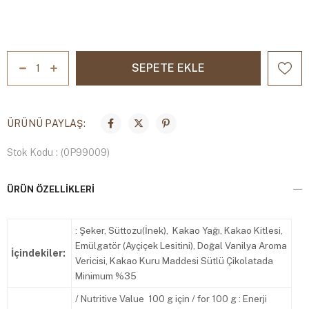
ÜRÜNÜ PAYLAŞ:
Stok Kodu
(0P99009)
ÜRÜN ÖZELLIKLERI
: Şeker, Süttozu(İnek), Kakao Yağı, Kakao Kitlesi,
Emülgatör (Ayçiçek Lesitini), Doğal Vanilya Aroma
İçindekiler:
Vericisi, Kakao Kuru Maddesi Sütlü Çikolatada
Minimum %35
/ Nutritive Value 100 g için / for 100 g : Enerji