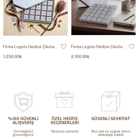
000994
Firma Logolu Hediye Çikolata Kutusu 300g
Firma Logolu Hediye Çikolata Kutusu 600g
1.250,00₺
2.100,00₺
%100 GÜVENLİ
ÖZEL HEDİYE
GÜVENLİ SEVKİYAT
ALIŞVERİŞ
SEÇENEKLERİ
Önceliğimiz
Tarzınızı yansıtın
Buz jeli ve soğuk zincir
güvenliğiniz
ambalajlı paket