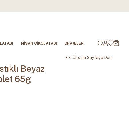
LATASI
NİŞAN ÇİKOLATASI
DRAJELER
< < Önceki Sayfaya Dön
stıklı Beyaz
blet 65g