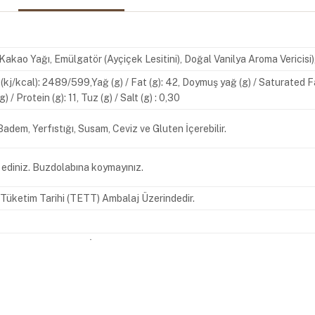
Kakao Yağı, Emülgatör (Ayçiçek Lesitini), Doğal Vanilya Aroma Vericisi)
gy (kj/kcal): 2489/599,Yağ (g) / Fat (g): 42, Doymuş yağ (g) / Saturated 
g) / Protein (g): 11, Tuz (g) / Salt (g) : 0,30
 Badem, Yerfıstığı, Susam, Ceviz ve Gluten İçerebilir.
 ediniz. Buzdolabına koymayınız.
n Tüketim Tarihi (TETT) Ambalaj Üzerindedir.
kak No: 4 Esenyurt İstanbul Tel : +90 212 620 30 30 Faks : +90 212 