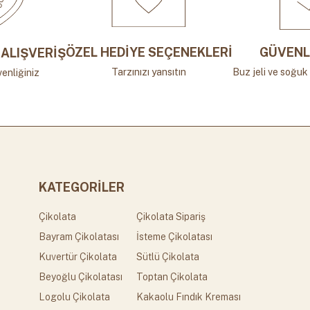
ÖZEL HEDİYE SEÇENEKLERİ
GÜVENL
ALIŞVERİŞ
Tarzınızı yansıtın
Buz jeli ve soğuk 
enliğiniz
KATEGORİLER
Çikolata
Çikolata Sipariş
Bayram Çikolatası
İsteme Çikolatası
Kuvertür Çikolata
Sütlü Çikolata
Beyoğlu Çikolatası
Toptan Çikolata
Logolu Çikolata
Kakaolu Fındık Kreması