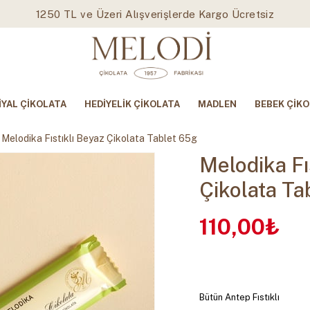
1250 TL ve Üzeri Alışverişlerde Kargo Ücretsiz
İYAL ÇİKOLATA
HEDİYELİK ÇİKOLATA
MADLEN
BEBEK ÇİKO
Melodika Fıstıklı Beyaz Çikolata Tablet 65g
Melodika Fı
Çikolata Ta
110,00₺
Bütün Antep Fıstıklı