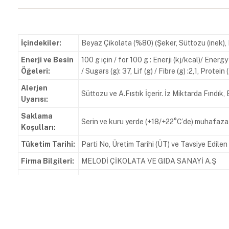
İçindekiler:
Beyaz Çikolata (%80) (Şeker, Süttozu (inek), 
Enerji ve Besin
100 g için / for 100 g : Enerji (kj/kcal)/ Ener
Öğeleri:
/ Sugars (g): 37, Lif (g) / Fibre (g) :2,1, Protein (
Alerjen
Süttozu ve A.Fıstık İçerir. İz Miktarda Fındık,
Uyarısı:
Saklama
Serin ve kuru yerde (+18/+22°C’de) muhafaza
Koşulları:
Tüketim Tarihi:
Parti No, Üretim Tarihi (ÜT) ve Tavsiye Edile
Firma Bilgileri:
MELODİ ÇİKOLATA VE GIDA SANAYİ A.Ş
Zafer Mahallesi Doğan Araslı Caddesi 133 So
Adres:
000994