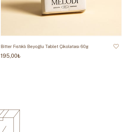
Bitter Fıstıklı Beyoğlu Tablet Çikolatası 60g
Sü
195,00₺
1