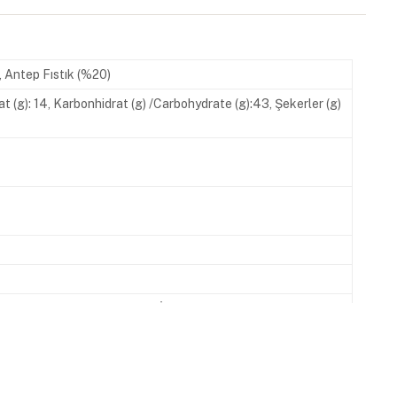
, Antep Fıstık (%20)
Fat (g): 14, Karbonhidrat (g) /Carbohydrate (g):43, Şekerler (g)
620 00 07 www.melodi.com.tr İşletme Kayıt No: TR-34-K-