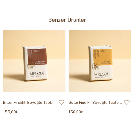
Koşulları:
ediniz. Buzdolabına koymayınız.
Tüketim
Parti No, Üretim Tarihi (ÜT) ve Tavsiye Edilen
Benzer Ürünler
Tarihi:
Tüketim Tarihi (TETT) Ambalaj Üzerindedir.
Firma
MELODİ ÇİKOLATA VE GIDA SANAYİ A.Ş
Bilgileri:
Zafer Mahallesi Doğan Araslı Caddesi 133
Sokak No: 4 Esenyurt İstanbul Tel : +90 212 620
Adres:
30 30 Faks : +90 212 620 00 07
www.melodi.com.tr İşletme Kayıt No: TR-34-K-
000994
Bitter Fındıklı Beyoğlu Tablet Çikolatası 60g
Sütlü Fındıklı Beyoğlu Tablet Çikolatası 60g
155,00₺
150,00₺