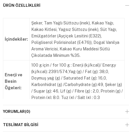
ÜRÜN ÖZELLIKLERI
Şeker, Tam Yağlı Süttozu (inek), Kakao Yağı,
Kakao Kitlesi, Yağsız Süttozu (inek), Süt Yağı,
Emülgatörler (Ayçiçek Lesitini (E322),
İçindekiler:
Poligliserol Polirisinolat (E476)), Doğal Vanilya
Aroma Vericisi, Kakao Kuru Maddesi Sütlü
Çikolatada Minimum %35.
100 g için / for 100 g : Enerji (kj/kcal)/ Energy
(kj/kcal): 2391/574,Yağ (g) / Fat (g): 38,0,
Enerji ve
Doymuş yağ (g) / Saturated Fat (g): 16,0,
Besin
Karbonhidrat (g) /Carbohydrate (g):49, Şeker (g)
Öğeleri:
/ Sugar (g): 46, Lif (g) / Fibre (g) : 2,0, Protein (g) /
Protein (g): 8,0, Tuz (g) / Salt (g) : 0,3
Süt Ürünü (Süttozu ve Süt Yağı) İçerir. İz
Alerjen
YORUMLAR
(0)
Miktarda Fındık, Antep Fıstığı, Badem, Yerfıstığı,
Uyarısı:
Susam, Ceviz ve Gluten İçerebilir.
TESLIMAT BILGISI
Saklama
Serin ve kuru yerde (+18/+22°C’de) muhafaza