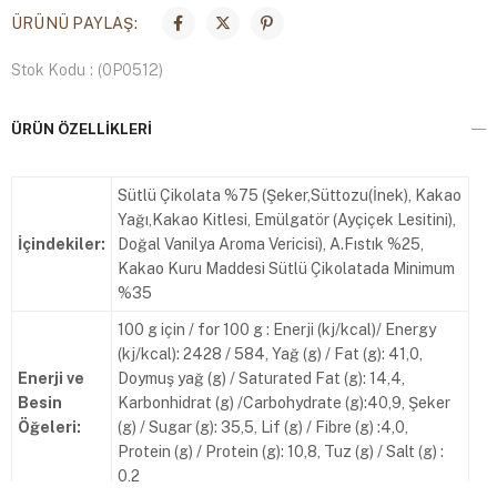
ÜRÜNÜ PAYLAŞ:
Stok Kodu
(0P0512)
ÜRÜN ÖZELLIKLERI
Sütlü Çikolata %75 (Şeker,Süttozu(İnek), Kakao
Yağı,Kakao Kitlesi, Emülgatör (Ayçiçek Lesitini),
İçindekiler:
Doğal Vanilya Aroma Vericisi), A.Fıstık %25,
Kakao Kuru Maddesi Sütlü Çikolatada Minimum
%35
100 g için / for 100 g : Enerji (kj/kcal)/ Energy
(kj/kcal): 2428 / 584, Yağ (g) / Fat (g): 41,0,
Enerji ve
Doymuş yağ (g) / Saturated Fat (g): 14,4,
Besin
Karbonhidrat (g) /Carbohydrate (g):40,9, Şeker
Öğeleri:
(g) / Sugar (g): 35,5, Lif (g) / Fibre (g) :4,0,
Protein (g) / Protein (g): 10,8, Tuz (g) / Salt (g) :
0,2