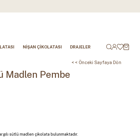
LATASI
NİŞAN ÇİKOLATASI
DRAJELER
< < Önceki Sayfaya Dön
tlü Madlen Pembe
argılı sütlü madlen çikolata bulunmaktadır.