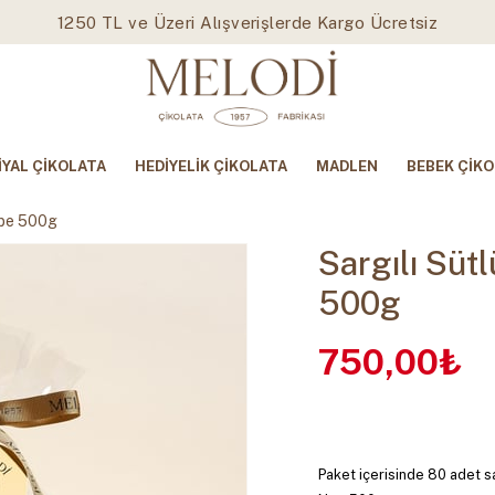
1250 TL ve Üzeri Alışverişlerde Kargo Ücretsiz
İYAL ÇİKOLATA
HEDİYELİK ÇİKOLATA
MADLEN
BEBEK ÇİKO
mbe 500g
Sargılı Sü
500g
750,00₺
Paket içerisinde 80 adet s