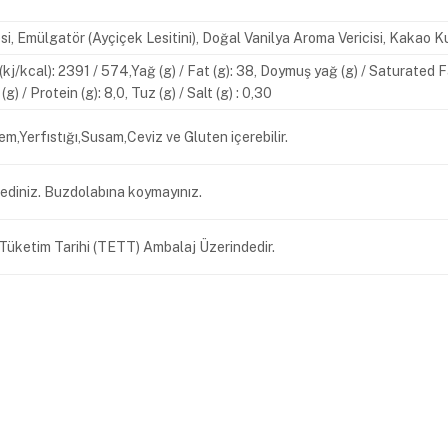
esi, Emülgatör (Ayçiçek Lesitini), Doğal Vanilya Aroma Vericisi, Kaka
y (kj/kcal): 2391 / 574,Yağ (g) / Fat (g): 38, Doymuş yağ (g) / Saturated 
 (g) / Protein (g): 8,0, Tuz (g) / Salt (g) : 0,30
em,Yerfıstığı,Susam,Ceviz ve Gluten içerebilir.
ediniz. Buzdolabına koymayınız.
n Tüketim Tarihi (TETT) Ambalaj Üzerindedir.
kak No: 4 Esenyurt İstanbul Tel : +90 212 620 30 30 Faks : +90 212 