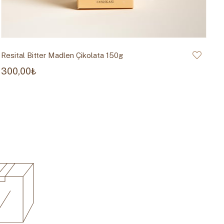
Resital Bitter Madlen Çikolata 150g
Re
300,00₺
3