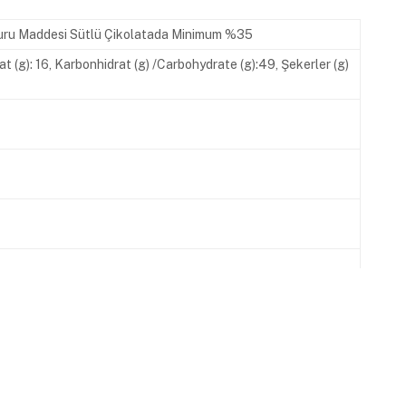
o Kuru Maddesi Sütlü Çikolatada Minimum %35
Fat (g): 16, Karbonhidrat (g) /Carbohydrate (g):49, Şekerler (g)
620 00 07 www.melodi.com.tr İşletme Kayıt No: TR-34-K-