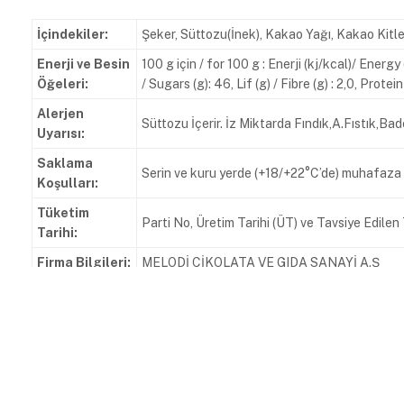
İçindekiler:
Şeker, Süttozu(İnek), Kakao Yağı, Kakao Kitl
Enerji ve Besin
100 g için / for 100 g : Enerji (kj/kcal)/ Energ
Öğeleri:
/ Sugars (g): 46, Lif (g) / Fibre (g) : 2,0, Protein
Alerjen
Süttozu İçerir. İz Miktarda Fındık,A.Fıstık,Bad
Uyarısı:
Saklama
Serin ve kuru yerde (+18/+22°C’de) muhafaza 
Koşulları:
Tüketim
Parti No, Üretim Tarihi (ÜT) ve Tavsiye Edile
Tarihi:
Firma Bilgileri:
MELODİ ÇİKOLATA VE GIDA SANAYİ A.Ş
Zafer Mahallesi Doğan Araslı Caddesi 133 So
Adres:
000994