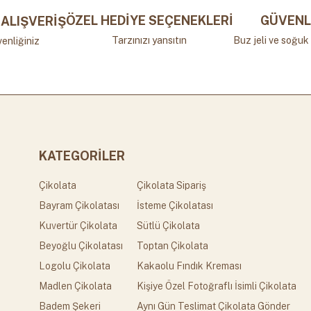
ÖZEL HEDİYE SEÇENEKLERİ
GÜVENL
ALIŞVERİŞ
Tarzınızı yansıtın
Buz jeli ve soğuk 
enliğiniz
KATEGORİLER
Çikolata
Çikolata Sipariş
Bayram Çikolatası
İsteme Çikolatası
Kuvertür Çikolata
Sütlü Çikolata
Beyoğlu Çikolatası
Toptan Çikolata
Logolu Çikolata
Kakaolu Fındık Kreması
Madlen Çikolata
Kişiye Özel Fotoğraflı İsimli Çikolata
Badem Şekeri
Aynı Gün Teslimat Çikolata Gönder