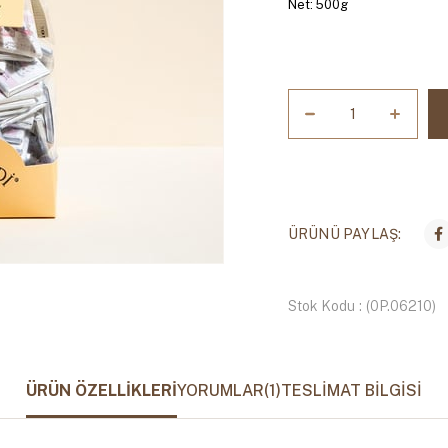
Net: 500g
ÜRÜNÜ PAYLAŞ:
Stok Kodu
(0P.06210)
ÜRÜN ÖZELLIKLERI
YORUMLAR
(1)
TESLIMAT BILGISI