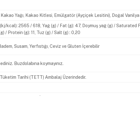
Kakao Yağı, Kakao Kitlesi, Emülgatör (Ayçiçek Lesitini), Doğal Vanilya 
y (kj/kcal): 2565 / 618, Yağ (g) / Fat (g): 47, Doymuş yağ (g) / Saturated
g) / Protein (g): 11, Tuz (g) / Salt (g) : 0,20
 Badem, Susam, Yerfıstığı, Ceviz ve Gluten İçerebilir
ediniz. Buzdolabına koymayınız.
n Tüketim Tarihi (TETT) Ambalaj Üzerindedir.
kak No: 4 Esenyurt İstanbul Tel : +90 212 620 30 30 Faks : +90 212 