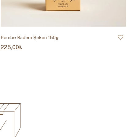
Pembe Badem Şekeri 150g
Sa
225,00₺
2