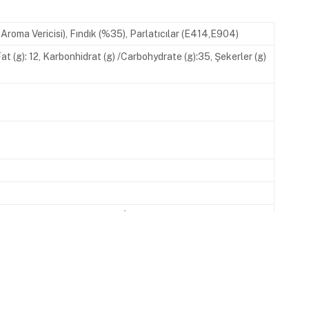
Aroma Vericisi), Fındık (%35), Parlatıcılar (E414,E904)
 Fat (g): 12, Karbonhidrat (g) /Carbohydrate (g):35, Şekerler (g)
620 00 07 www.melodi.com.tr İşletme Kayıt No: TR-34-K-