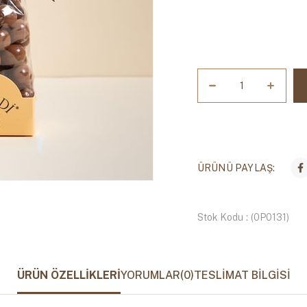
ÜRÜNÜ PAYLAŞ:
Stok Kodu
(0P0131)
ÜRÜN ÖZELLIKLERI
YORUMLAR
(0)
TESLIMAT BILGISI