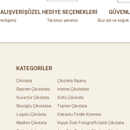
ÖZEL HEDİYE SEÇENEKLERİ
GÜVENL
ALIŞVERİŞ
Tarzınızı yansıtın
Buz jeli ve soğuk 
enliğiniz
KATEGORİLER
Çikolata
Çikolata Sipariş
Bayram Çikolatası
İsteme Çikolatası
Kuvertür Çikolata
Sütlü Çikolata
Beyoğlu Çikolatası
Toptan Çikolata
Logolu Çikolata
Kakaolu Fındık Kreması
Madlen Çikolata
Kişiye Özel Fotoğraflı İsimli Çikolata