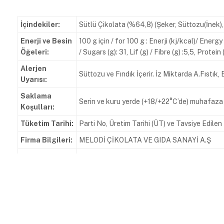
İçindekiler:
Sütlü Çikolata (%64,8) (Şeker, Süttozu(İnek), 
Enerji ve Besin
100 g için / for 100 g : Enerji (kj/kcal)/ Energ
Öğeleri:
/ Sugars (g): 31, Lif (g) / Fibre (g) :5,5, Protein (
Alerjen
Süttozu ve Fındık İçerir. İz Miktarda A.Fıstık,
Uyarısı:
Saklama
Serin ve kuru yerde (+18/+22°C’de) muhafaza 
Koşulları:
Tüketim Tarihi:
Parti No, Üretim Tarihi (ÜT) ve Tavsiye Edile
Firma Bilgileri:
MELODİ ÇİKOLATA VE GIDA SANAYİ A.Ş
Zafer Mahallesi Doğan Araslı Caddesi 133 So
Adres:
000994