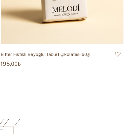
Bitter Fıstıklı Beyoğlu Tablet Çikolatası 60g
Sü
195,00₺
1