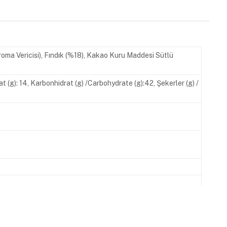
roma Vericisi), Fındık (%18), Kakao Kuru Maddesi Sütlü
at (g): 14, Karbonhidrat (g) /Carbohydrate (g):42, Şekerler (g) /
620 00 07 www.melodi.com.tr İşletme Kayıt No: TR-34-K-