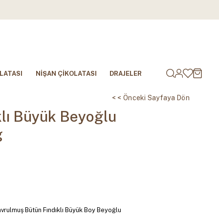
LATASI
NİŞAN ÇİKOLATASI
DRAJELER
< < Önceki Sayfaya Dön
klı Büyük Beyoğlu
g
avrulmuş Bütün Fındıklı Büyük Boy Beyoğlu