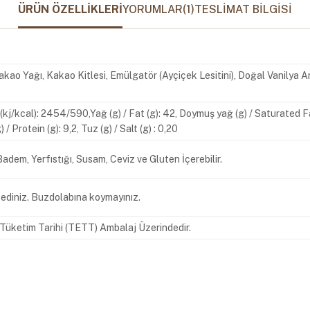
ÜRÜN ÖZELLIKLERI
YORUMLAR
(1)
TESLIMAT BILGISI
akao Yağı, Kakao Kitlesi, Emülgatör (Ayçiçek Lesitini), Doğal Vanilya A
gy (kj/kcal): 2454/590,Yağ (g) / Fat (g): 42, Doymuş yağ (g) / Saturated F
) / Protein (g): 9,2, Tuz (g) / Salt (g) : 0,20
 Badem, Yerfıstığı, Susam, Ceviz ve Gluten İçerebilir.
ediniz. Buzdolabına koymayınız.
n Tüketim Tarihi (TETT) Ambalaj Üzerindedir.
kak No: 4 Esenyurt İstanbul Tel : +90 212 620 30 30 Faks : +90 212 