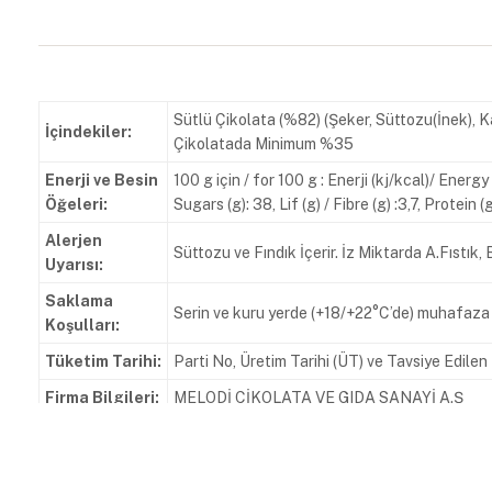
Sütlü Çikolata (%82) (Şeker, Süttozu(İnek), K
İçindekiler:
Çikolatada Minimum %35
Enerji ve Besin
100 g için / for 100 g : Enerji (kj/kcal)/ Ener
Öğeleri:
Sugars (g): 38, Lif (g) / Fibre (g) :3,7, Protein (g
Alerjen
Süttozu ve Fındık İçerir. İz Miktarda A.Fıstık,
Uyarısı:
Saklama
Serin ve kuru yerde (+18/+22°C’de) muhafaza 
Koşulları:
Tüketim Tarihi:
Parti No, Üretim Tarihi (ÜT) ve Tavsiye Edile
Firma Bilgileri:
MELODİ ÇİKOLATA VE GIDA SANAYİ A.Ş
Zafer Mahallesi Doğan Araslı Caddesi 133 So
Adres:
000994