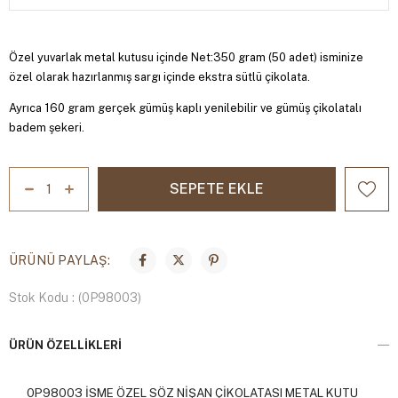
Özel yuvarlak metal kutusu içinde Net:350 gram (50 adet) isminize
özel olarak hazırlanmış sargı içinde ekstra sütlü çikolata.
Ayrıca 160 gram gerçek gümüş kaplı yenilebilir ve gümüş çikolatalı
badem şekeri.
ÜRÜNÜ PAYLAŞ:
Stok Kodu
(0P98003)
ÜRÜN ÖZELLIKLERI
0P98003 İSME ÖZEL SÖZ NİŞAN ÇİKOLATASI METAL KUTU