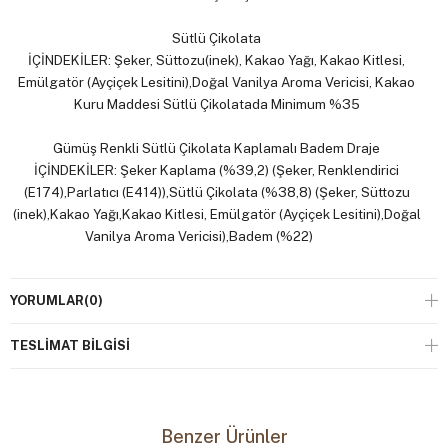
Sütlü Çikolata
İÇİNDEKİLER: Şeker, Süttozu(inek), Kakao Yağı, Kakao Kitlesi,
Emülgatör (Ayçiçek Lesitini),Doğal Vanilya Aroma Vericisi, Kakao
Kuru Maddesi Sütlü Çikolatada Minimum %35
Gümüş Renkli Sütlü Çikolata Kaplamalı Badem Draje
İÇİNDEKİLER: Şeker Kaplama (%39,2) (Şeker, Renklendirici
(E174),Parlatıcı (E414)),Sütlü Çikolata (%38,8) (Şeker, Süttozu
(inek),Kakao Yağı,Kakao Kitlesi, Emülgatör (Ayçiçek Lesitini),Doğal
Vanilya Aroma Vericisi),Badem (%22)
Enerji ve Besin Öğeleri / Nutritive Value 100 g için / for 100 g :
YORUMLAR
(0)
Enerji (kj/kcal)/ Energy (kj/kcal): 2313 / 555,Yağ (g) / Fat (g): 34,
Doymuş yağ (g) / Saturated Fat (g): 13, Karbonhidrat (g)
TESLIMAT BILGISI
/Carbohydrate (g):53, Şekerler(g) / Sugars (g): 49, Lif (g) / Fibre
(g) : 2,3, Protein (g) / Protein (g): 8,0, Tuz (g) / Salt (g) : 0,20
Alerjen Uyarısı: Süttozu ve Badem İçerir. İz Miktarda Fındık, A.Fıstık,
Yerfıstığı, Susam, Ceviz ve Gluten içerebilir.
Benzer Ürünler